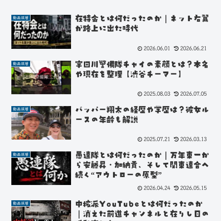
在特会とは何だったのか｜ネット右翼
動画深層
が路上に出た時代
2026.06.01
2026.06.21
宇田川警備隊チャイの素顔とは？本名
動画深層
や現在を整理【渋谷チーマー】
2025.08.03
2026.07.05
バッパー翔太の経歴や学歴は？彼女ル
動画深層
ースの年齢も解説
2025.07.21
2026.03.13
愚連隊とは何だったのか｜万年東一か
動画深層
ら安藤昇・加納貢、そして関東連合へ
続く“アウトローの原型”
2026.04.24
2026.05.15
中核派YouTubeとは何だったのか
動画深層
｜消えた前進チャンネルと在りし日の