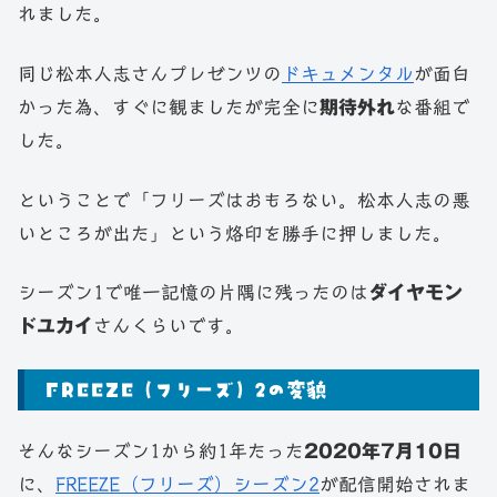
れました。
同じ松本人志さんプレゼンツの
ドキュメンタル
が面白
かった為、すぐに観ましたが完全に
期待外れ
な番組で
した。
ということで「フリーズはおもろない。松本人志の悪
いところが出た」という烙印を勝手に押しました。
シーズン1で唯一記憶の片隅に残ったのは
ダイヤモン
ドユカイ
さんくらいです。
FREEZE（フリーズ）2の変貌
そんなシーズン1から約1年たった
2020年7月10日
に、
FREEZE（フリーズ）シーズン2
が配信開始されま