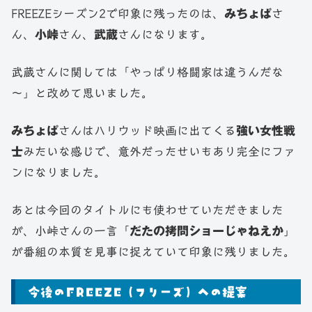
FREEZEシーズン2で印象に残ったのは、
みちょぱ
さ
ん、
小峠
さん、
武蔵
さんになります。
武蔵さんに関しては「やっぱり格闘家は違うんだな
～」と改めて思いました。
みちょぱ
さんはハリウッド映画に出てくる
強い女性戦
士
みたいな感じで、意外だったせいもあり完全にファ
ンになりました。
あとは今回のタイトルにも使わせていただきました
が、小峠さんの一言「
だたの拷問ショーじゃねえか
」
が番組の本質を見事に捉えていて印象に残りました。
今後のFREEZE（フリーズ）への提案