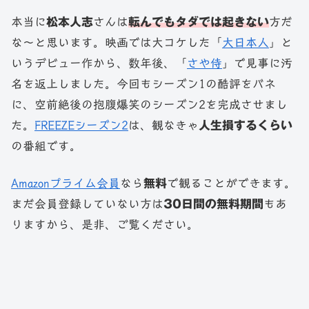
本当に
松本人志
さんは
転んでもタダでは起きない
方だ
な～と思います。映画では大コケした「
大日本人
」と
いうデビュー作から、数年後、「
さや侍
」で見事に汚
名を返上しました。今回もシーズン1の酷評をバネ
に、空前絶後の抱腹爆笑のシーズン2を完成させまし
た。
FREEZEシーズン2
は、観なきゃ
人生損するくらい
の番組です。
Amazonプライム会員
なら
無料
で観ることができます。
まだ会員登録していない方は
30日間の無料期間
もあ
りますから、是非、ご覧ください。