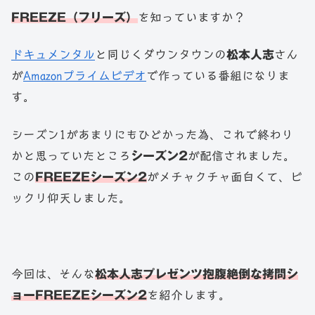
FREEZE（フリーズ）
を知っていますか？
ドキュメンタル
と同じくダウンタウンの
松本人志
さん
が
Amazonプライムビデオ
で作っている番組になりま
す。
シーズン1があまりにもひどかった為、これで終わり
かと思っていたところ
シーズン2
が配信されました。
この
FREEZEシーズン2
がメチャクチャ面白くて、ビ
ックリ仰天しました。
今回は、そんな
松本人志プレゼンツ抱腹絶倒な拷問シ
ョーFREEZEシーズン2
を紹介します。