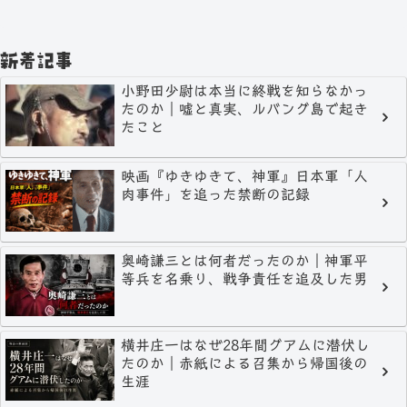
新着記事
小野田少尉は本当に終戦を知らなかっ
たのか｜嘘と真実、ルバング島で起き
たこと
映画『ゆきゆきて、神軍』日本軍「人
肉事件」を追った禁断の記録
奥崎謙三とは何者だったのか｜神軍平
等兵を名乗り、戦争責任を追及した男
横井庄一はなぜ28年間グアムに潜伏し
たのか｜赤紙による召集から帰国後の
生涯