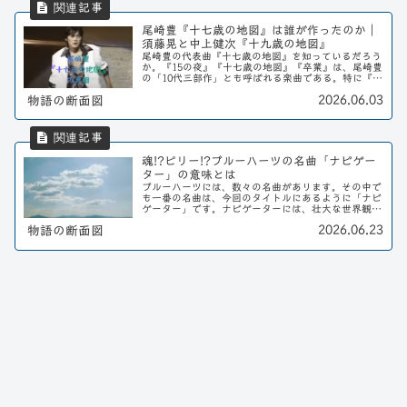
尾崎豊『十七歳の地図』は誰が作ったのか｜
須藤晃と中上健次『十九歳の地図』
尾崎豊の代表曲『十七歳の地図』を知っているだろう
か。『15の夜』『十七歳の地図』『卒業』は、尾崎豊
の「10代三部作」とも呼ばれる楽曲である。特に『十
七歳の地図』は1983年に発売されたデビューアルバ
2026.06.03
物語の断面図
ムのタイトルにもなっており、尾崎豊という存...
魂!?ピリー!?ブルーハーツの名曲「ナビゲー
ター」の意味とは
ブルーハーツには、数々の名曲があります。その中で
も一番の名曲は、今回のタイトルにあるように「ナビ
ゲーター」です。ナビゲーターには、壮大な世界観が
あります。今回は、そんな後世に残したい名曲「ナビ
2026.06.23
物語の断面図
ゲーター」を徹底解説します。ブルーハーツのナビ
ゲ...