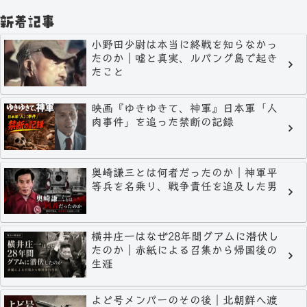
新着記事
小野田少尉は本当に終戦を知らなかっ
たのか｜嘘と真実、ルバング島で起き
たこと
映画『ゆきゆきて、神軍』日本軍「人
肉事件」を追った禁断の記録
奥崎謙三とは何者だったのか｜神軍平
等兵を名乗り、戦争責任を追及した男
横井庄一はなぜ28年間グアムに潜伏し
たのか｜赤紙による召集から帰国後の
生涯
よど号メンバーのその後｜北朝鮮へ渡