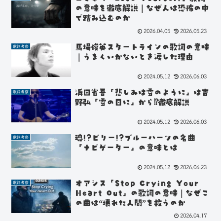
の意味を徹底解説｜なぜ人は恐怖の中
で踏み込むのか
2026.04.05
2026.05.23
馬場俊英スタートラインの歌詞の意味
歌詞考察
｜うまくいかないとき涙した理由
2024.05.12
2026.06.03
浜田省吾「悲しみは雪のように」は吉
歌詞考察
野弘「雪の日に」から⁉徹底解説
2024.05.12
2026.06.03
魂!?ピリー!?ブルーハーツの名曲
歌詞考察
「ナビゲーター」の意味とは
2024.05.12
2026.06.23
オアシス「Stop Crying Your
歌詞考察
Heart Out」の歌詞の意味｜なぜこ
の曲は“壊れた人間”を救うのか
2026.04.17