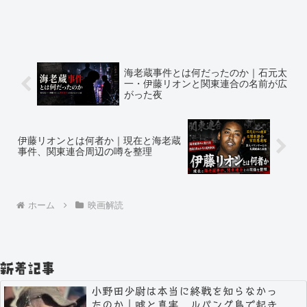
海老蔵事件とは何だったのか｜石元太
一・伊藤リオンと関東連合の名前が広
がった夜
伊藤リオンとは何者か｜現在と海老蔵
事件、関東連合周辺の噂を整理
ホーム
映画解読
新着記事
小野田少尉は本当に終戦を知らなかっ
たのか｜嘘と真実、ルバング島で起き