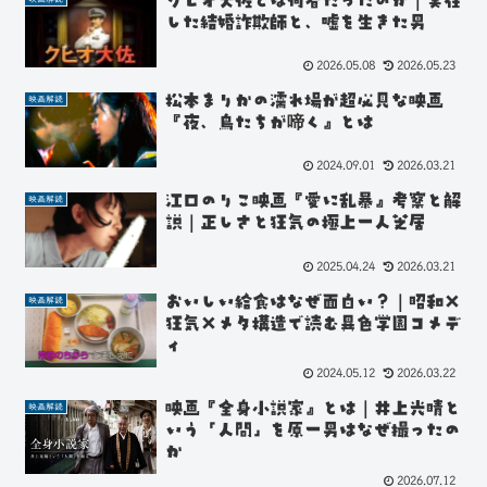
クヒオ大佐とは何者だったのか｜実在
した結婚詐欺師と、嘘を生きた男
2026.05.08
2026.05.23
松本まりかの濡れ場が超必見な映画
映画解読
『夜、鳥たちが啼く』とは
2024.09.01
2026.03.21
江口のりこ映画『愛に乱暴』考察と解
映画解読
説｜正しさと狂気の極上一人芝居
2025.04.24
2026.03.21
おいしい給食はなぜ面白い？｜昭和×
映画解読
狂気×メタ構造で読む異色学園コメデ
ィ
2024.05.12
2026.03.22
映画『全身小説家』とは｜井上光晴と
映画解読
いう「人間」を原一男はなぜ撮ったの
か
2026.07.12