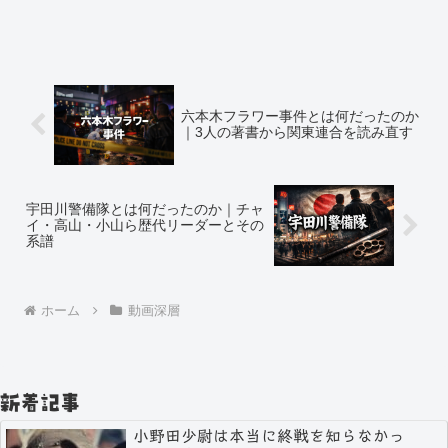
六本木フラワー事件とは何だったのか
｜3人の著書から関東連合を読み直す
宇田川警備隊とは何だったのか｜チャ
イ・高山・小山ら歴代リーダーとその
系譜
ホーム
動画深層
新着記事
小野田少尉は本当に終戦を知らなかっ