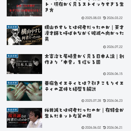
ト・現在から見るストイックすぎる生
き方
2025.08.03
2026.03.22
横山やすしとは何者だったのか｜天才
動画深層
漫才師と呼ばれながら破滅へ向かった
男
2026.07.22
太宰治と尾崎豊から見る日本人論｜創
動画深層
作より「本音」を信じる国
2026.06.15
亜麻色イエティとは？引きこもりイエ
動画深層
ティの正体と経歴を解説
2025.07.28
2026.06.23
桜井誠とは何者だったのか｜在特会が
動画深層
生んだネット右翼の顔
2026.06.02
2026.06.21