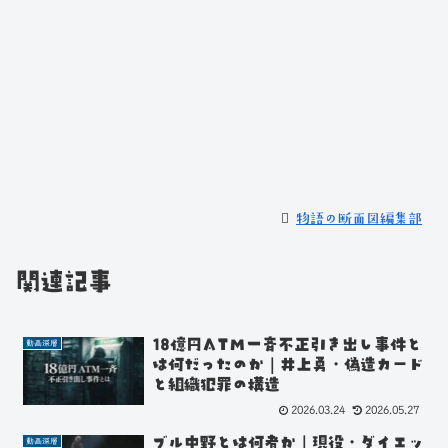
物語の断面図編集部
関連記事
18億円ATM一斉不正引き出し事件と
動画深層
は何だったのか｜井上勇・偽造カード
と組織犯罪の構造
2026.03.24
2026.05.27
ブル中野とは何者か｜現役・ダイエッ
動画深層