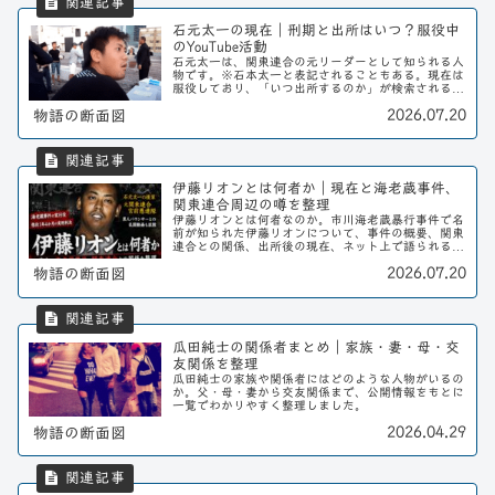
石元太一の現在｜刑期と出所はいつ？服役中
のYouTube活動
石元太一は、関東連合の元リーダーとして知られる人
物です。※石本太一と表記されることもある。現在は
服役しており、「いつ出所するのか」が検索されるこ
とも多い人物です。この記事では、石元太一の刑期や
2026.07.20
物語の断面図
現在の状況、そして服役中に始めたYouTube活...
伊藤リオンとは何者か｜現在と海老蔵事件、
関東連合周辺の噂を整理
伊藤リオンとは何者なのか。市川海老蔵暴行事件で名
前が知られた伊藤リオンについて、事件の概要、関東
連合との関係、出所後の現在、ネット上で語られる噂
や死亡説まで整理します。
2026.07.20
物語の断面図
瓜田純士の関係者まとめ｜家族・妻・母・交
友関係を整理
瓜田純士の家族や関係者にはどのような人物がいるの
か。父・母・妻から交友関係まで、公開情報をもとに
一覧でわかりやすく整理しました。
2026.04.29
物語の断面図