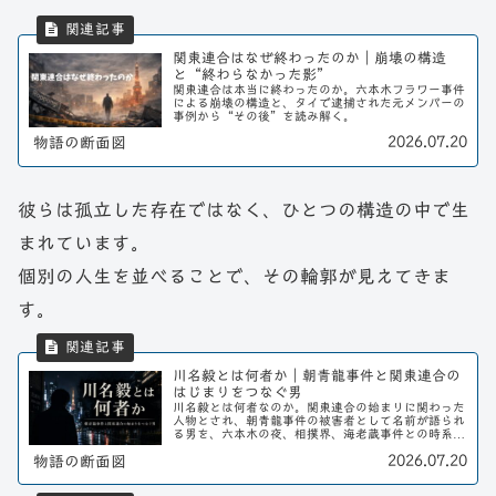
関東連合はなぜ終わったのか｜崩壊の構造
と“終わらなかった影”
関東連合は本当に終わったのか。六本木フラワー事件
による崩壊の構造と、タイで逮捕された元メンバーの
事例から“その後”を読み解く。
2026.07.20
物語の断面図
彼らは孤立した存在ではなく、ひとつの構造の中で生
まれています。
個別の人生を並べることで、その輪郭が見えてきま
す。
川名毅とは何者か｜朝青龍事件と関東連合の
はじまりをつなぐ男
川名毅とは何者なのか。関東連合の始まりに関わった
人物とされ、朝青龍事件の被害者として名前が語られ
る男を、六本木の夜、相撲界、海老蔵事件との時系列
から整理する。
2026.07.20
物語の断面図