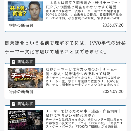
井上勇とは何者？関東連合・渋谷チーマー・
TOP-Jとの関係と現在をわかりやすく解説
井上勇とは何者か。渋谷チーマー時代から関東連合・
TOP-Jとの関係、小山恵吾との接点、芸能事務所社長
としての活動、小室哲哉との訴訟、宮台真司との講
演、18億円ATM事件、現在までをわかりやすく解説
2026.07.20
物語の断面図
します。
関東連合という名前を理解するには、1990年代の渋谷
チーマー文化を避けて通ることはできません。
渋谷チーマーとは何だったのか｜チーム一
覧・歴史・関東連合への流れまで解説
渋谷チーマーとは何だったのか。1980年代の誕生か
らチーム一覧、宇田川警備隊の位置づけ、TOP-J世
代、そして関東連合や半グレへとつながる流れまでを
整理する。
2026.07.20
物語の断面図
チーマーを知るための本・漫画・作品案内｜
渋谷に不良がいた時代を読む
チーマーとは何だったのか。渋谷センター街に集まっ
た都市型不良文化を、『95』『凶気の桜』『池袋ウエ
ストゲートパーク』『TOKYO TRIBE』から読み解く
書架案内。