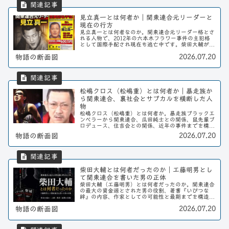
見立真一とは何者か｜関東連合元リーダーと
現在の行方
見立真一とは何者なのか。関東連合元リーダー格とさ
れる人物で、2012年の六本木フラワー事件の主犯格
として国際手配され現在も逃亡中です。柴田大輔が語
る「サイコパス像」、瓜田純士の証言、石元太一の主
2026.07.20
物語の断面図
張などから人物像と現在の行方を整理します。
松嶋クロス（松嶋重）とは何者か｜暴走族か
ら関東連合、裏社会とサブカルを横断した人
物
松嶋クロス（松嶋重）とは何者か。暴走族ブラックエ
ンペラーから関東連合、瓜田純士との関係、鼠先輩プ
ロデュース、住吉会との関係、近年の事件までを構造
的に整理する。
2026.07.20
物語の断面図
柴田大輔とは何者だったのか｜工藤明男とし
て関東連合を書いた男の正体
柴田大輔（工藤明男）とは何者だったのか。関東連合
の最大の資金源とされた男の役割、著書『いびつな
絆』の内容、作家としての可能性と最期までを構造的
に解説する。
2026.07.20
物語の断面図