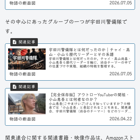
2026.07.05
物語の断面図
その中心にあったグループの一つが宇田川警備隊で
す。
宇田川警備隊とは何だったのか｜チャイ・高
山・小山ら歴代リーダーとその系譜
宇田川警備隊とは何だったのか。チャイ・高山尚基・
小山恵吾ら歴代リーダーを軸に、渋谷チーマーの中で
の位置づけや実態、組織の特徴を整理する。
2026.07.05
物語の断面図
【完全保存版】アウトローYouTuberの開祖・
小山恵吾とは何者なのか？
小山恵吾(こやまけいご)さんを知っていますか？※検
索では「小山圭吾」と表記されることもある。関東連
合、宇田川警備隊（渋谷のチーマー）などのリーダー
をしていた、元アウトローの方になります。そんな小
2026.04.22
物語の断面図
山恵吾さんがYouTubeチャンネルを開設され...
関東連合に関する関連書籍・映像作品は、Amazonスト