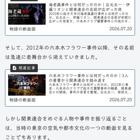
海老蔵事件とは何だったのか｜石元太一・伊
藤リオンと関東連合の名前が広がった夜
2010年に起きた市川海老蔵暴行事件とは何だったの
か。石元太一、伊藤リオン、関東連合の名前が世間に
広がった背景を、六本木クラブ襲撃事件との流れも含
めて整理する。
2026.07.20
物語の断面図
そして、2012年の六本木フラワー事件以降、その名前
は急速に表舞台から消えていきました。
六本木フラワー事件とは何だったのか｜3人
の著書から関東連合を読み直す
六本木フラワー事件とは何だったのか。2012年に東
京・六本木のクラブで起きた襲撃事件の概要、関東連
合との関係、事件の背景を整理。石元太一、柴田大輔
（工藤あきお）、瓜田純士の著書をもとに事件を読み
2026.07.20
物語の断面図
直します。
しかし関東連合をめぐる人物や事件を振り返ること
は、当時の東京の空気や都市文化の一つの断面を見る
ことでもあります。