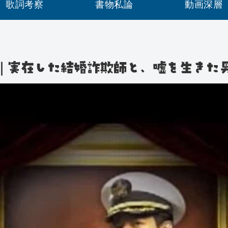
歌詞考察
書物私論
動画深層
｜実在した結婚詐欺師と、嘘を生きた