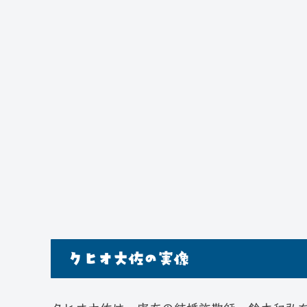
クヒオ大佐の実像