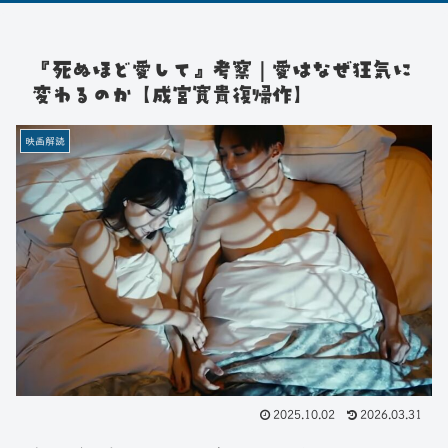
『死ぬほど愛して』考察｜愛はなぜ狂気に
変わるのか【成宮寛貴復帰作】
映画解読
2025.10.02
2026.03.31