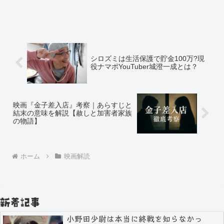
シロズミは生活保護で貯金100万?現
役ナマポYouTuber城澄一成とは？
映画『金子差入店』考察｜あらすじと
結末の意味を解説【赦しと加害者家族
の物語】
ホーム
映画解読
新着記事
小野田少尉は本当に終戦を知らなかっ