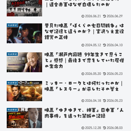
｜連合赤軍はなぜ自壊したのか
2026.06.21
2026.06.29
昔見た映画『ぼくらの七日間戦争』は
映画解読
なぜ記憶と違うのか？｜宮沢りえ主役
錯覚の正体
2024.05.12
2026.04.10
映画『瀬戸内寂聴 99年生きて思うこ
映画解読
と』感想｜最後まで恋をしていた尼僧
の生命力
2026.05.20
2026.05.23
ミッキー・ロークとは何だったのか｜
映画解読
映画『レスラー』が示したその答え
2026.04.18
2026.05.23
映画『ゆきゆきて、神軍』日本軍「人
映画解読
肉事件」を追った禁断の記録
2025.12.28
2026.08.03