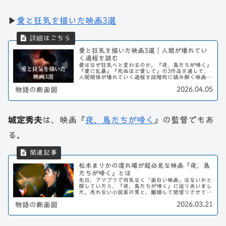
▶
愛と狂気を描いた映画3選
愛と狂気を描いた映画3選｜人間が壊れてい
く過程を読む
愛はなぜ狂気へと変わるのか。『夜、鳥たちが啼く』
『愛に乱暴』『死ぬほど愛して』の3作品を通して、
人間関係が壊れていく過程を段階的に読み解く映画考
察記事。
2026.04.05
物語の断面図
城定秀夫
は、映画『
夜、鳥たちが啼く
』の監督でもあ
る。
松本まりかの濡れ場が超必見な映画『夜、鳥
たちが啼く』とは
先日、アマプラで何気なく「面白い映画」はないかと
探していたら、『夜、鳥たちが啼く』に巡りあいまし
た。売れない小説家の男と、離婚して間借りさせても
らうシングルマザーの母が主人公です。ストーリー自
2026.03.21
物語の断面図
体は落ち着いたもので、どこにでもいそうな市井の
人...