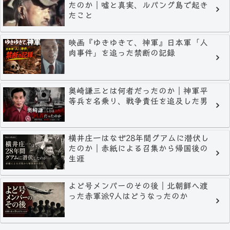
たのか｜嘘と真実、ルバング島で起き
たこと
映画『ゆきゆきて、神軍』日本軍「人
肉事件」を追った禁断の記録
奥崎謙三とは何者だったのか｜神軍平
等兵を名乗り、戦争責任を追及した男
横井庄一はなぜ28年間グアムに潜伏し
たのか｜赤紙による召集から帰国後の
生涯
よど号メンバーのその後｜北朝鮮へ渡
った赤軍派9人はどうなったのか