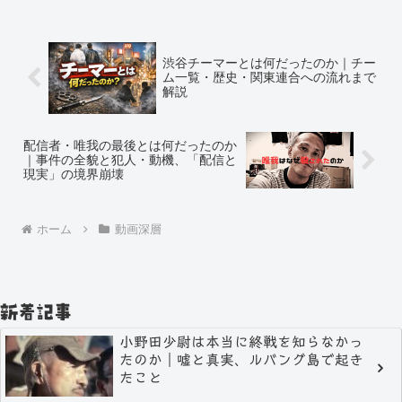
渋谷チーマーとは何だったのか｜チー
ム一覧・歴史・関東連合への流れまで
解説
配信者・唯我の最後とは何だったのか
｜事件の全貌と犯人・動機、「配信と
現実」の境界崩壊
ホーム
動画深層
新着記事
小野田少尉は本当に終戦を知らなかっ
たのか｜嘘と真実、ルバング島で起き
たこと