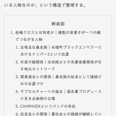
いる人物なのか」という構造で整理する。
断面図
松嶋クロスとは何者か｜複数の肩書きが一つの線
でつながる人物
出発点は暴走族｜永福町ブラックエンペラーに
おけるナンバー2という位置
杉並の縦関係｜瓜田純士との先輩後輩関係が示
す地元ネットワーク
関東連合との関係｜暴走族の延長として接続さ
れた位置づけ
サブカルチャーへの進出｜鼠先輩プロデュース
に見る企画側の立場
CAMPAKEXというバンドの存在
住吉会との関係｜裏社会との接続が継続してい