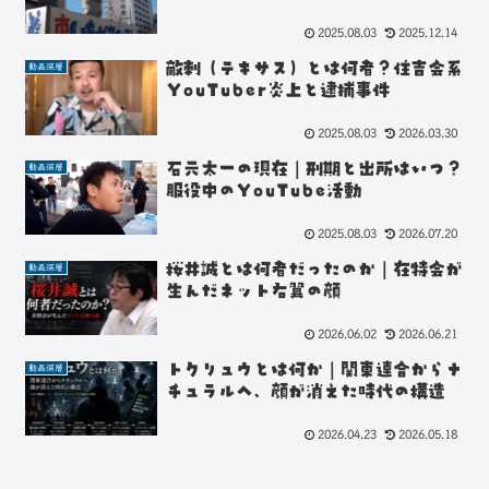
2025.08.03
2025.12.14
敵刺（テキサス）とは何者？住吉会系
動画深層
YouTuber炎上と逮捕事件
2025.08.03
2026.03.30
石元太一の現在｜刑期と出所はいつ？
動画深層
服役中のYouTube活動
2025.08.03
2026.07.20
桜井誠とは何者だったのか｜在特会が
動画深層
生んだネット右翼の顔
2026.06.02
2026.06.21
トクリュウとは何か｜関東連合からナ
動画深層
チュラルへ、顔が消えた時代の構造
2026.04.23
2026.05.18