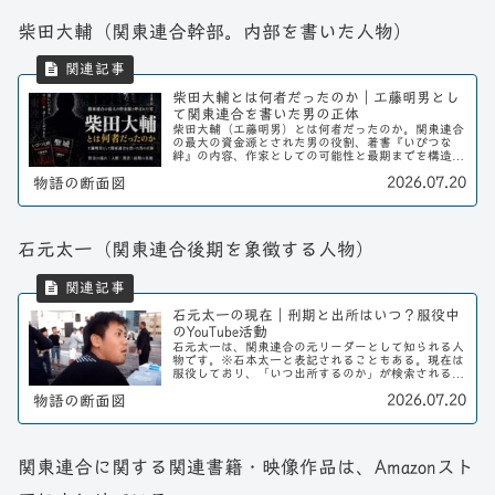
柴田大輔（関東連合幹部。内部を書いた人物）
柴田大輔とは何者だったのか｜工藤明男とし
て関東連合を書いた男の正体
柴田大輔（工藤明男）とは何者だったのか。関東連合
の最大の資金源とされた男の役割、著書『いびつな
絆』の内容、作家としての可能性と最期までを構造的
に解説する。
2026.07.20
物語の断面図
石元太一（関東連合後期を象徴する人物）
石元太一の現在｜刑期と出所はいつ？服役中
のYouTube活動
石元太一は、関東連合の元リーダーとして知られる人
物です。※石本太一と表記されることもある。現在は
服役しており、「いつ出所するのか」が検索されるこ
とも多い人物です。この記事では、石元太一の刑期や
2026.07.20
物語の断面図
現在の状況、そして服役中に始めたYouTube活...
関東連合に関する関連書籍・映像作品は、Amazonスト