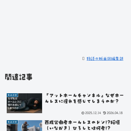
物語の断面図編集部
関連記事
『アットホームチャンネル』なぜホー
動画深層
ムレスに憧れを感じてしまうのか？
2025.12.14
2026.04.18
西成労働者ホームレスのドン!?稲垣
動画深層
（いながき）ひろしとは何者!?