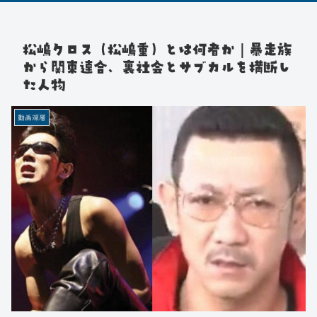
松嶋クロス（松嶋重）とは何者か｜暴走族
から関東連合、裏社会とサブカルを横断し
た人物
動画深層