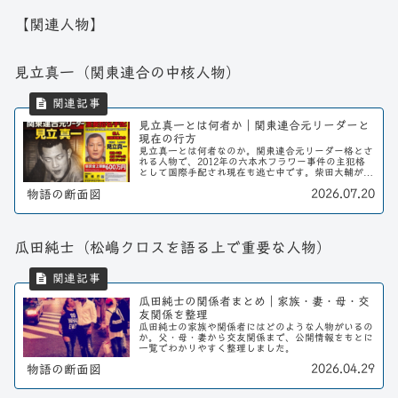
【関連人物】
見立真一（関東連合の中核人物）
見立真一とは何者か｜関東連合元リーダーと
現在の行方
見立真一とは何者なのか。関東連合元リーダー格とさ
れる人物で、2012年の六本木フラワー事件の主犯格
として国際手配され現在も逃亡中です。柴田大輔が語
る「サイコパス像」、瓜田純士の証言、石元太一の主
2026.07.20
物語の断面図
張などから人物像と現在の行方を整理します。
瓜田純士（松嶋クロスを語る上で重要な人物）
瓜田純士の関係者まとめ｜家族・妻・母・交
友関係を整理
瓜田純士の家族や関係者にはどのような人物がいるの
か。父・母・妻から交友関係まで、公開情報をもとに
一覧でわかりやすく整理しました。
2026.04.29
物語の断面図