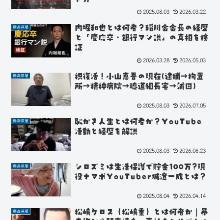
2025.08.03
2026.03.22
内堀和也とは何者？稲川会会長の経歴
動画深層
と「慶応卒・銀行マン説」の真相を検
証
2026.03.28
2026.05.03
祝復活！小山恵吾の現在(逮捕→拘置
動画深層
所→精神病院→魂道組長宅→蒲田)
2025.08.03
2026.07.05
恥かき人生とは何者か？YouTube
動画深層
活動と経歴を解説
2025.08.03
2026.06.23
シロズミは生活保護で貯金100万?現
動画深層
役ナマポYouTuber城澄一成とは？
2025.08.04
2026.04.14
松嶋クロス（松嶋重）とは何者か｜暴
動画深層