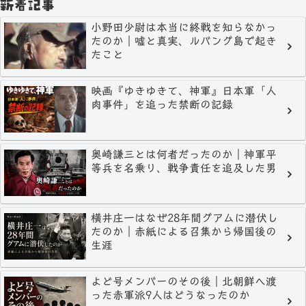
新着記事
小野田少尉は本当に終戦を知らなかっ
たのか｜嘘と真実、ルバング島で起き
たこと
映画『ゆきゆきて、神軍』日本軍「人
肉事件」を追った禁断の記録
奥崎謙三とは何者だったのか｜神軍平
等兵を名乗り、戦争責任を追及した男
横井庄一はなぜ28年間グアムに潜伏し
たのか｜赤紙による召集から帰国後の
生涯
よど号メンバーのその後｜北朝鮮へ渡
った赤軍派9人はどうなったのか