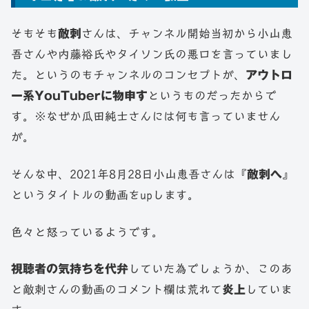
そもそも
敵刺
さんは、チャンネル開始当初から小山恵
吾さんや内藤裕氏やタイソン氏の悪口を言っていまし
た。というのもチャンネルのコンセプトが、
アウトロ
ー系YouTuberに物申す
というものだったからで
す。※なぜか瓜田純士さんには何も言っていません
が。
そんな中、2021年8月28日小山恵吾さんは『
敵刺へ
』
というタイトルの動画をupします。
色々と怒っているようです。
視聴者の気持ちを代弁
していた為でしょうか、このあ
と敵刺さんの動画のコメント欄は荒れて
炎上
していま