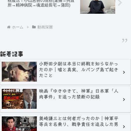
祝復活！小山恵吾の現在(逮捕→拘置
所→精神病院→魂道組長宅→蒲田)
ホーム
動画深層
新着記事
小野田少尉は本当に終戦を知らなかっ
たのか｜嘘と真実、ルバング島で起き
たこと
映画『ゆきゆきて、神軍』日本軍「人
肉事件」を追った禁断の記録
奥崎謙三とは何者だったのか｜神軍平
等兵を名乗り、戦争責任を追及した男