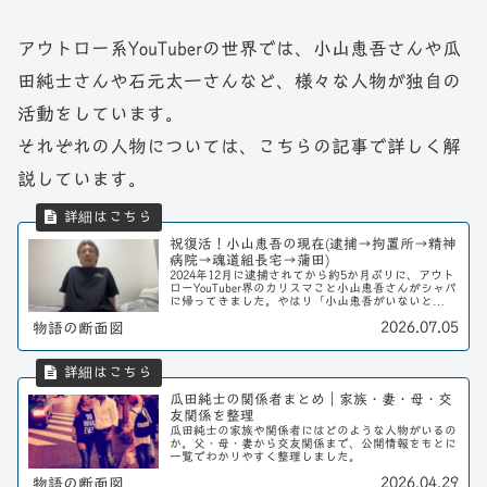
アウトロー系YouTuberの世界では、小山恵吾さんや瓜
田純士さんや石元太一さんなど、様々な人物が独自の
活動をしています。
それぞれの人物については、こちらの記事で詳しく解
説しています。
祝復活！小山恵吾の現在(逮捕→拘置所→精神
病院→魂道組長宅→蒲田)
2024年12月に逮捕されてから約5か月ぶりに、アウト
ローYouTuber界のカリスマこと小山恵吾さんがシャバ
に帰ってきました。やはり「小山恵吾がいないと
YouTubeは面白くない！」と改めて思った方も多いこ
2026.07.05
物語の断面図
とでしょう。今回は、そんな小山恵...
瓜田純士の関係者まとめ｜家族・妻・母・交
友関係を整理
瓜田純士の家族や関係者にはどのような人物がいるの
か。父・母・妻から交友関係まで、公開情報をもとに
一覧でわかりやすく整理しました。
2026.04.29
物語の断面図