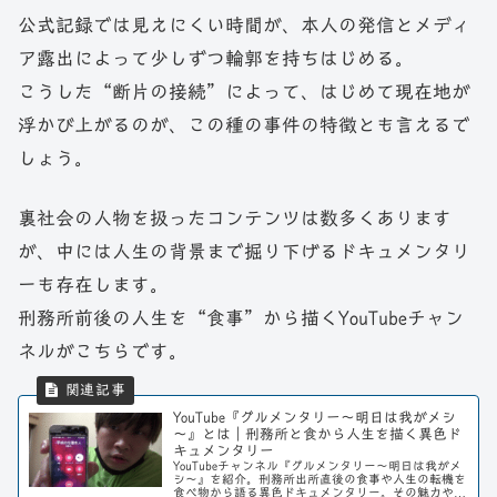
公式記録では見えにくい時間が、本人の発信とメディ
ア露出によって少しずつ輪郭を持ちはじめる。
こうした“断片の接続”によって、はじめて現在地が
浮かび上がるのが、この種の事件の特徴とも言えるで
しょう。
裏社会の人物を扱ったコンテンツは数多くあります
が、中には人生の背景まで掘り下げるドキュメンタリ
ーも存在します。
刑務所前後の人生を“食事”から描くYouTubeチャン
ネルがこちらです。
YouTube『グルメンタリー～明日は我がメシ
～』とは｜刑務所と食から人生を描く異色ド
キュメンタリー
YouTubeチャンネル『グルメンタリー～明日は我がメ
シ～』を紹介。刑務所出所直後の食事や人生の転機を
食べ物から語る異色ドキュメンタリー。その魅力や企