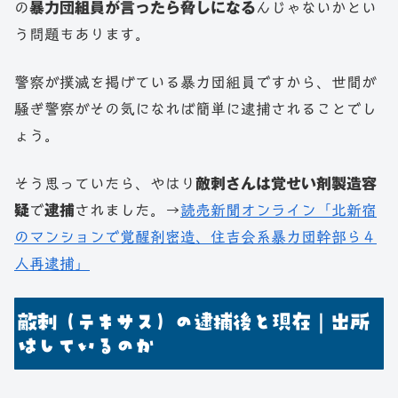
の
暴力団組員が言ったら脅しになる
んじゃないかとい
う問題もあります。
警察が撲滅を掲げている暴力団組員ですから、世間が
騒ぎ警察がその気になれば簡単に逮捕されることでし
ょう。
そう思っていたら、やはり
敵刺さんは覚せい剤製造容
疑
で
逮捕
されました。→
読売新聞オンライン「北新宿
のマンションで覚醒剤密造、住吉会系暴力団幹部ら４
人再逮捕」
敵刺（テキサス）の逮捕後と現在｜出所
はしているのか