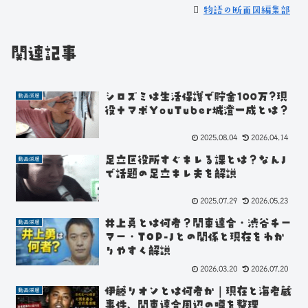
物語の断面図編集部
関連記事
シロズミは生活保護で貯金100万?現
動画深層
役ナマポYouTuber城澄一成とは？
2025.08.04
2026.04.14
足立区役所すぐキレる課とは？なんJ
動画深層
で話題の足立キレ夫を解説
2025.07.29
2026.05.23
井上勇とは何者？関東連合・渋谷チー
動画深層
マー・TOP-Jとの関係と現在をわか
りやすく解説
2026.03.20
2026.07.20
伊藤リオンとは何者か｜現在と海老蔵
動画深層
事件、関東連合周辺の噂を整理