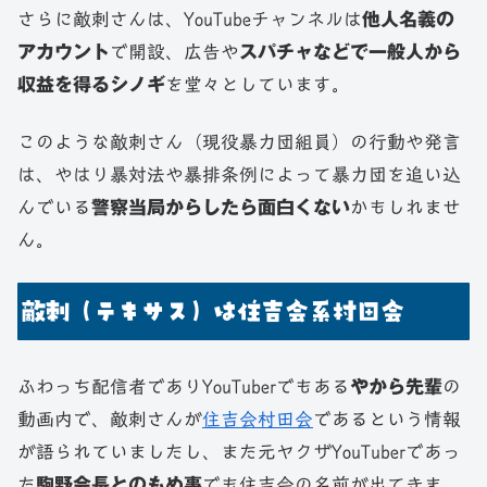
さらに敵刺さんは、YouTubeチャンネルは
他人名義の
アカウント
で開設、広告や
スパチャなどで一般人から
収益を得るシノギ
を堂々としています。
このような敵刺さん（現役暴力団組員）の行動や発言
は、やはり暴対法や暴排条例によって暴力団を追い込
んでいる
警察当局からしたら面白くない
かもしれませ
ん。
敵刺（テキサス）は住吉会系村田会
ふわっち配信者でありYouTuberでもある
やから先輩
の
動画内で、敵刺さんが
住吉会村田会
であるという情報
が語られていましたし、また元ヤクザYouTuberであっ
た
駒野会長とのもめ事
でも住吉会の名前が出てきま