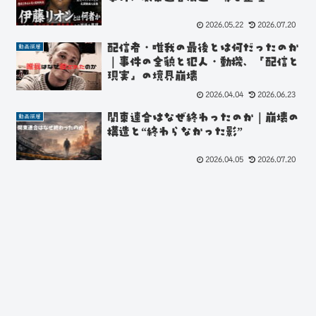
2026.05.22
2026.07.20
配信者・唯我の最後とは何だったのか
動画深層
｜事件の全貌と犯人・動機、「配信と
現実」の境界崩壊
2026.04.04
2026.06.23
関東連合はなぜ終わったのか｜崩壊の
動画深層
構造と“終わらなかった影”
2026.04.05
2026.07.20