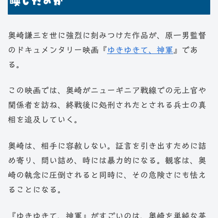
映したのか
奥崎謙三を世に強烈に刻みつけた作品が、原一男監督
のドキュメンタリー映画『
ゆきゆきて、神軍
』であ
る。
この映画では、奥崎がニューギニア戦線での元上官や
関係者を訪ね、終戦後に処刑されたとされる兵士の真
相を追及していく。
奥崎は、相手に容赦しない。証言を引き出すために詰
め寄り、問い詰め、時には暴力的になる。観客は、奥
崎の執念に圧倒されると同時に、その危険さにも怯え
ることになる。
『ゆきゆきて、神軍』がすごいのは、奥崎を単純な英