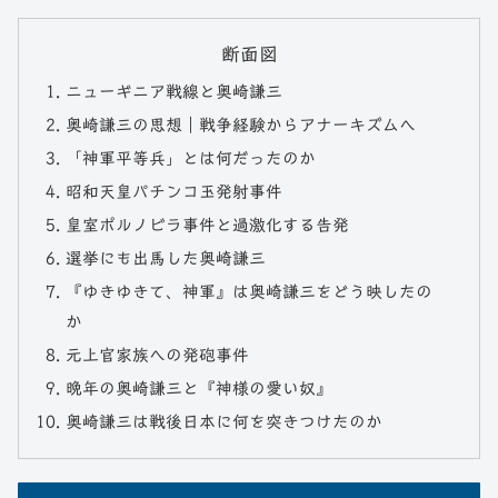
断面図
ニューギニア戦線と奥崎謙三
奥崎謙三の思想｜戦争経験からアナーキズムへ
「神軍平等兵」とは何だったのか
昭和天皇パチンコ玉発射事件
皇室ポルノビラ事件と過激化する告発
選挙にも出馬した奥崎謙三
『ゆきゆきて、神軍』は奥崎謙三をどう映したの
か
元上官家族への発砲事件
晩年の奥崎謙三と『神様の愛い奴』
奥崎謙三は戦後日本に何を突きつけたのか