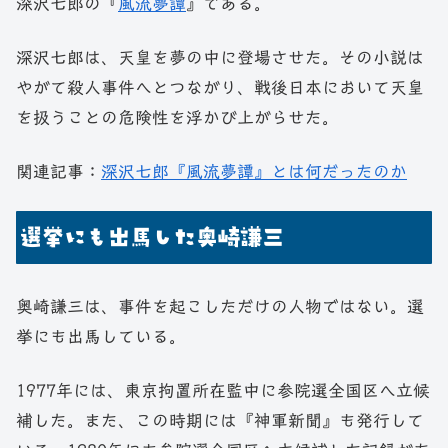
深沢七郎の『
風流夢譚
』である。
深沢七郎は、天皇を夢の中に登場させた。その小説は
やがて殺人事件へとつながり、戦後日本において天皇
を扱うことの危険性を浮かび上がらせた。
関連記事：
深沢七郎『風流夢譚』とは何だったのか
選挙にも出馬した奥崎謙三
奥崎謙三は、事件を起こしただけの人物ではない。選
挙にも出馬している。
1977年には、東京拘置所在監中に参院選全国区へ立候
補した。また、この時期には『神軍新聞』も発行して