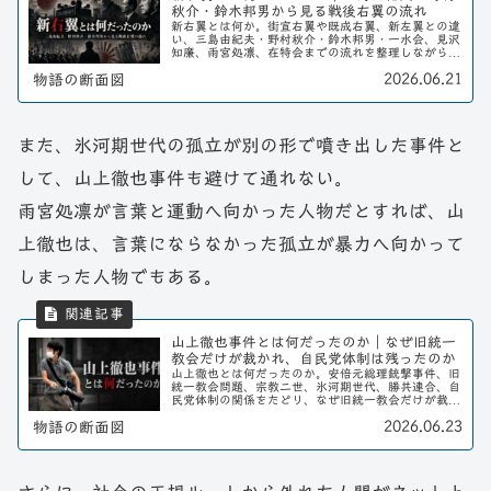
秋介・鈴木邦男から見る戦後右翼の流れ
新右翼とは何か。街宣右翼や既成右翼、新左翼との違
い、三島由紀夫・野村秋介・鈴木邦男・一水会、見沢
知廉、雨宮処凛、在特会までの流れを整理しながら、
戦後日本における反体制思想としての新右翼を読み解
2026.06.21
物語の断面図
く。
また、氷河期世代の孤立が別の形で噴き出した事件と
して、山上徹也事件も避けて通れない。
雨宮処凛が言葉と運動へ向かった人物だとすれば、山
上徹也は、言葉にならなかった孤立が暴力へ向かって
しまった人物でもある。
山上徹也事件とは何だったのか｜なぜ旧統一
教会だけが裁かれ、自民党体制は残ったのか
山上徹也とは何だったのか。安倍元総理銃撃事件、旧
統一教会問題、宗教二世、氷河期世代、勝共連合、自
民党体制の関係をたどり、なぜ旧統一教会だけが裁か
れ、政治体制そのものは残ったのかを考える。
2026.06.23
物語の断面図