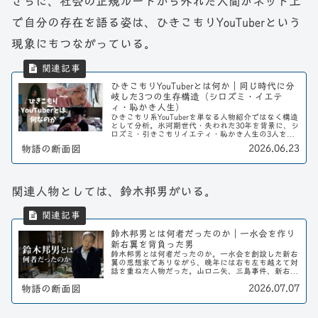
さらに、社会の正規ルートから外れた人間がネット上
で自分の存在を語る姿は、ひきこもりYouTuberという
現象にもつながっている。
ひきこもりYouTuberとは何か｜同じ時代に分
岐した3つの生存構造（シロズミ・イエテ
ィ・恥かき人生）
ひきこもり系YouTuberを単なる人物紹介ではなく構造
として分析。氷河期世代・失われた30年を背景に、シ
ロズミ・引きこもりイエティ・恥かき人生の3人を
「依存・行動・収益」の違いから読み解く。
2026.06.23
物語の断面図
関連人物としては、鈴木邦男がいる。
鈴木邦男とは何者だったのか｜一水会を作り
新右翼を背負った男
鈴木邦男とは何者だったのか。一水会を創設した新右
翼の思想家でありながら、晩年には右も左も越えて対
話を重ねた人物だった。山口二矢、三島事件、新右
翼、スパイ粛清事件、そして生涯独身を貫いた言葉か
2026.07.07
物語の断面図
ら、その人となりを読み解く。