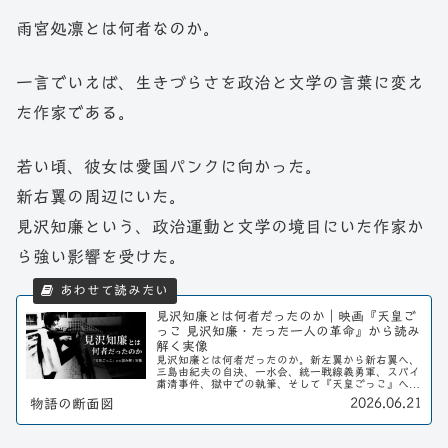
雨宮処凛とは何者なのか。
一言でいえば、生きづらさを政治と文学の言葉に変え
た作家である。
若い頃、彼女は愛国パンクに向かった。
新右翼の周辺にいた。
見沢知廉という、政治運動と文学の境目にいた作家か
ら強い影響を受けた。
見沢知廉とは何者だったのか｜映画『天皇ご
っこ 見沢知廉・たった一人の革命』から読み
解く実像
見沢知廉とは何者だったのか。新左翼から新右翼へ、
三島由紀夫の自決、一水会、統一戦線義勇軍、スパイ
粛清事件、獄中での執筆、そして『天皇ごっこ』へ。
映画『天皇ごっこ 見沢知廉・たった一人の革命』も
2026.06.21
物語の断面図
手がかりに、その実像を読み解く。