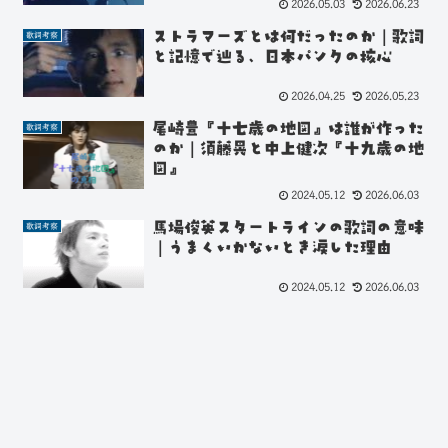
2026.05.03
2026.06.23
ストラマーズとは何だったのか｜歌詞
歌詞考察
と記憶で辿る、日本パンクの核心
2026.04.25
2026.05.23
尾崎豊『十七歳の地図』は誰が作った
歌詞考察
のか｜須藤晃と中上健次『十九歳の地
図』
2024.05.12
2026.06.03
馬場俊英スタートラインの歌詞の意味
歌詞考察
｜うまくいかないとき涙した理由
2024.05.12
2026.06.03