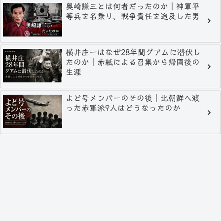
奥崎謙三とは何者だったのか｜神軍平
等兵を名乗り、戦争責任を追及した男
横井庄一はなぜ28年間グアムに潜伏し
たのか｜赤紙による召集から帰国後の
生涯
よど号メンバーのその後｜北朝鮮へ渡
った赤軍派9人はどうなったのか