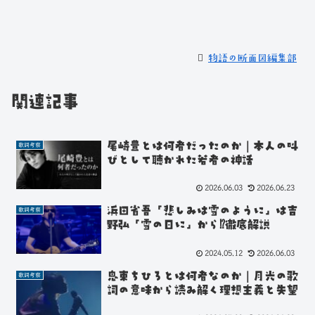
物語の断面図編集部
関連記事
尾崎豊とは何者だったのか｜本人の叫
歌詞考察
びとして聴かれた若者の神話
2026.06.03
2026.06.23
浜田省吾「悲しみは雪のように」は吉
歌詞考察
野弘「雪の日に」から⁉徹底解説
2024.05.12
2026.06.03
鬼束ちひろとは何者なのか｜月光の歌
歌詞考察
詞の意味から読み解く理想主義と失望