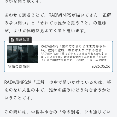
のかを問う歌です。
あわせて読むことで、RADWIMPSが描いてきた「正解
のない問い」と「それでも誰かを思うこと」の意味
が、より立体的に見えてくると思います。
RADWIMPS「愛にできることはまだあるか
い」歌詞の意味｜おじさんウケする理由
RADWIMPSの【愛にできることはまだあるかい】を
知っていますか。新海誠監督のアニメ映画『天気の
子』の主題歌で有名です。この歌、チョー心に響きま
す。たぶん若い人より、おじさんの方がグッとくるの
2026.05.26
物語の断面図
ではないかと思います。その理由も含めて、今回は...
RADWIMPSが「正解」の中で問いかけているのは、答
えのない人生の中で、誰かの痛みにどう向き合うかと
いうことです。
この問いは、中島みゆきの「命の別名」にも通じてい