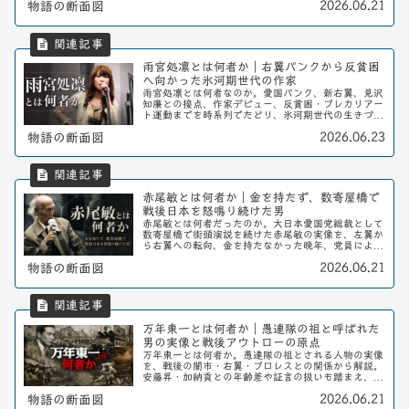
2026.06.21
物語の断面図
手がかりに、その実像を読み解く。
雨宮処凛とは何者か｜右翼パンクから反貧困
へ向かった氷河期世代の作家
雨宮処凛とは何者なのか。愛国パンク、新右翼、見沢
知廉との接点、作家デビュー、反貧困・プレカリアー
ト運動までを時系列でたどり、氷河期世代の生きづら
さを言葉に変えた作家として読み解く。
2026.06.23
物語の断面図
赤尾敏とは何者か｜金を持たず、数寄屋橋で
戦後日本を怒鳴り続けた男
赤尾敏とは何者だったのか。大日本愛国党総裁として
数寄屋橋で街頭演説を続けた赤尾敏の実像を、左翼か
ら右翼への転向、金を持たなかった晩年、党員による
政治テロとの距離から解説する。
2026.06.21
物語の断面図
万年東一とは何者か｜愚連隊の祖と呼ばれた
男の実像と戦後アウトローの原点
万年東一とは何者か。愚連隊の祖とされる人物の実像
を、戦後の闇市・右翼・プロレスとの関係から解説。
安藤昇・加納貢との年齢差や証言の扱いも踏まえ、ア
ウトロー史の原点を読み解く。
2026.06.21
物語の断面図