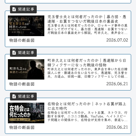
児玉誉士夫とは何者だったのか｜暴力団・愚
連隊・右翼をつないだ戦後日本の裏面史
児玉誉士夫とは何者だったのか。ロッキード事件の黒
幕としてだけでなく、暴力団・愚連隊・右翼をつない
だ戦後日本の裏面史から解説。町井久之、東声会との
関係もわかりやすく整理する。
2026.07.02
物語の断面図
町井久之とは何者だったのか｜愚連隊から日
韓フィクサーになった戦後の怪物
町井久之とは何者だったのか。東声会を率いた在日韓
国人二世・鄭建永の生い立ちから、愚連隊、児玉誉士
夫、力道山、田岡一雄、日韓フィクサーとしての経
歴、晩年までを戦後史の視点から解説する。
2026.06.21
物語の断面図
在特会とは何だったのか｜ネット右翼が路上
に出た時代
在特会とは何だったのか。ネット右翼、ネトウヨ、行
動する保守、ニコニコ動画、YouTube、ヘイトスピー
チ問題との関係から、在特会が支持を集め、衰退し、
現在の右派政治に残したものを整理する。
2026.06.21
物語の断面図