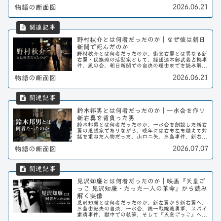
ンチテーゼとして考える。
2026.06.21
物語の断面図
野村秋介とは何者だったのか｜なぜ彼は朝日
新聞で死んだのか
野村秋介とは何者だったのか。街宣右翼とは異なる新
右翼・民族派の活動家として、経団連本部武装占拠事
件、風の会、朝日新聞での自決の理由までを読み解
く。
2026.06.21
物語の断面図
鈴木邦男とは何者だったのか｜一水会を作り
新右翼を背負った男
鈴木邦男とは何者だったのか。一水会を創設した新右
翼の思想家でありながら、晩年には右も左も越えて対
話を重ねた人物だった。山口二矢、三島事件、新右
翼、スパイ粛清事件、そして生涯独身を貫いた言葉か
2026.07.07
物語の断面図
ら、その人となりを読み解く。
見沢知廉とは何者だったのか｜映画『天皇ご
っこ 見沢知廉・たった一人の革命』から読み
解く実像
見沢知廉とは何者だったのか。新左翼から新右翼へ、
三島由紀夫の自決、一水会、統一戦線義勇軍、スパイ
粛清事件、獄中での執筆、そして『天皇ごっこ』へ。
映画『天皇ごっこ 見沢知廉・たった一人の革命』も