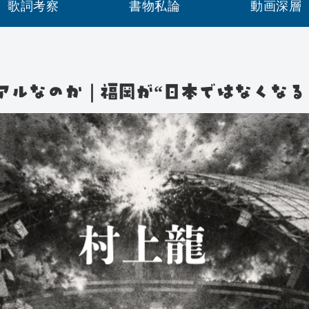
歌詞考察
書物私論
動画深層
アルなのか｜福岡が“日本ではなくなる