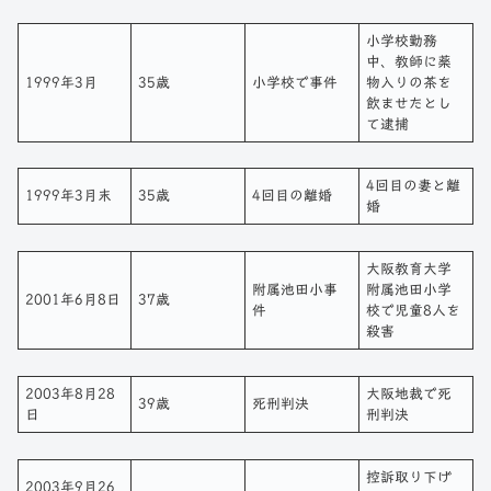
小学校勤務
中、教師に薬
1999年3月
35歳
小学校で事件
物入りの茶を
飲ませたとし
て逮捕
4回目の妻と離
1999年3月末
35歳
4回目の離婚
婚
大阪教育大学
附属池田小事
附属池田小学
2001年6月8日
37歳
件
校で児童8人を
殺害
2003年8月28
大阪地裁で死
39歳
死刑判決
日
刑判決
控訴取り下げ
2003年9月26