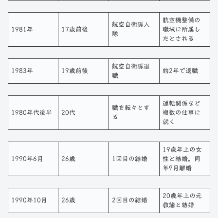
航空機整備の
航空自衛隊入
1981年
17歳前後
職域に所属し
隊
たとされる
航空自衛隊退
1983年
19歳前後
約2年で退職
職
運転関係など
職を転々とす
1980年代後半
20代
複数の仕事に
る
就く
19歳年上の女
1990年6月
26歳
1回目の結婚
性と結婚。同
年9月離婚
20歳年上の元
1990年10月
26歳
2回目の結婚
教諭と結婚