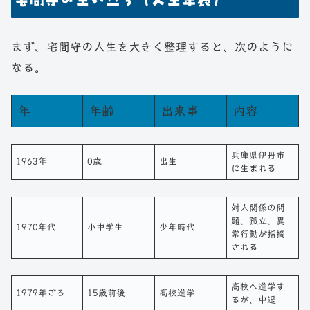
まず、宅間守の人生を大きく整理すると、次のように
なる。
年
年齢
出来事
内容
兵庫県伊丹市
1963年
0歳
出生
に生まれる
対人関係の問
題、孤立、異
1970年代
小中学生
少年時代
常行動が指摘
される
高校へ進学す
1979年ごろ
15歳前後
高校進学
るが、中退