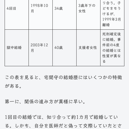
り合う。子
1998年10
3歳年下の
4回目
34歳
どもをもう
月
女性
けるが、
1999年3月
離婚
死刑確定後
に結婚。事
2003年12
件前の4度
獄中結婚
40歳
支援者女性
月
の結婚とは
性質が異な
る
この表を見ると、宅間守の結婚歴にはいくつかの特徴
がある。
第一に、関係の進み方が異様に早い。
1回目の結婚では、知り合って約1カ月で結婚してい
る。しかも、自分を医師だと偽って交際していたとさ