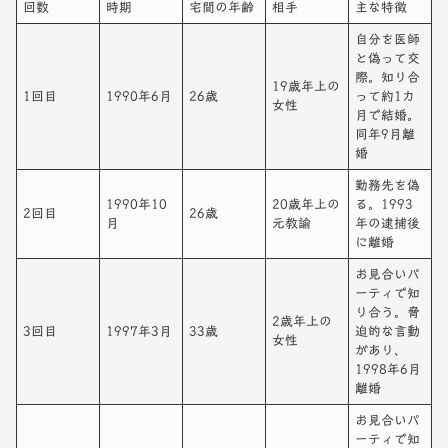
回数
時期
宅間の年齢
相手
主な特徴
自分を医師
と偽って交
際。知り合
19歳年上の
1回目
1990年6月
26歳
って約1カ
女性
月で結婚。
同年9月離
婚
勤務先を偽
1990年10
20歳年上の
る。1993
2回目
26歳
月
元教諭
年の逮捕後
に離婚
お見合いパ
ーティで知
り合う。脅
2歳年上の
3回目
1997年3月
33歳
迫的な言動
女性
があり、
1998年6月
離婚
お見合いパ
ーティで知