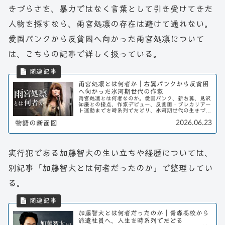
きづらさを、暴力ではなく言葉として引き受けてきた
人物を探すなら、雨宮処凛の存在は避けて通れない。
愛国パンクから反貧困へ向かった雨宮処凛について
は、こちらの記事で詳しく扱っている。
雨宮処凛とは何者か｜右翼パンクから反貧困
へ向かった氷河期世代の作家
雨宮処凛とは何者なのか。愛国パンク、新右翼、見沢
知廉との接点、作家デビュー、反貧困・プレカリアー
ト運動までを時系列でたどり、氷河期世代の生きづら
さを言葉に変えた作家として読み解く。
2026.06.23
物語の断面図
実行犯である加藤智大の生い立ちや経歴については、
別記事「加藤智大とは何者だったのか」で整理してい
る。
加藤智大とは何者だったのか｜青森高校から
派遣社員へ、人生を時系列でたどる