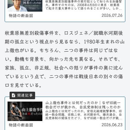
秋葉原無差別殺傷事件の実行犯として知られる加藤智
大。事件そのものは、2008年6月8日に東京・秋葉原
で起きた重大事件として語られることが多い。しか
し、加藤智大という人物を知るには、事件当日の行動
2026.07.26
物語の断面図
だけを見ても十分ではない。彼はどこで生まれ、ど...
秋葉原無差別殺傷事件を、ロスジェネ／就職氷河期後
期の孤立という視点から見るなら、1980年生まれの山
上徹也がいる。もちろん、二つの事件は同じではな
い。動機も背景も、向かった先も異なる。それでも、
家族、孤立、非正規、社会への怒りが事件の奥に沈ん
でいるという点で、二つの事件は戦後日本の別々の傷
口を見せている。
山上徹也事件とは何だったのか｜なぜ旧統一
教会だけが裁かれ、自民党体制は残ったのか
山上徹也とは何だったのか。安倍元総理銃撃事件、旧
統一教会問題、宗教二世、氷河期世代、勝共連合、自
民党体制の関係をたどり、なぜ旧統一教会だけが裁か
れ、政治体制そのものは残ったのかを考える。
2026.06.23
物語の断面図