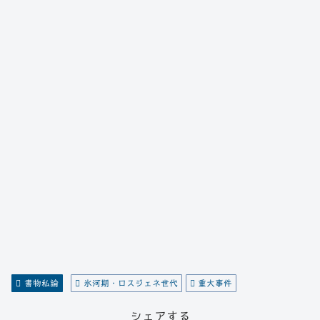
書物私論
氷河期・ロスジェネ世代
重大事件
シェアする