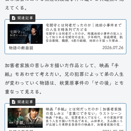
えてくる。
宅間守とは何者だったのか｜池田小事件まで
の人生を時系列でたどる
宅間守とは何者だったのか。附属池田小事件の犯人と
して知られる宅間守の出生、少年時代、家庭環境、航
空自衛隊、職歴、4度の結婚、池田小を狙った理由、
死刑執行までを時系列で整理する。
2026.07.26
物語の断面図
加害者家族の苦しみを描いた作品として、映画『手
紙』もあわせて考えたい。兄の犯罪によって弟の人生
が変わっていく物語は、秋葉原事件の「その後」とも
重なって見える。
映画『手紙』とは何だったのか｜加害者家族
の悲しみと「言葉にできない」ラストシーン
映画『手紙』は、犯罪者本人ではなく、その家族が背
負う人生を描いた作品である。山田孝之、玉山鉄二ら
が出演した東野圭吾原作の映画を、加害者家族の悲し
みとラストシーンから読み解く。