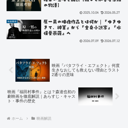
の物語】
2025.10.04
2026.05.27
原一男の映像作品とは何か｜『ゆきゆ
映画解読
きて、神軍』から『全身小説家』『水
俣曼荼羅』へ
2026.07.09
2026.07.12
映画『バタフライ・エフェクト』何度
生きなおしても救えない理由とラスト
2通りの意味
映画『福田村事件』とは？森達也初の
劇映画を徹底解説｜あらすじ・キャス
ト・事件の歴史
ホーム
映画解読