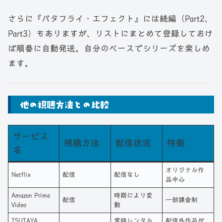
さらに『バタフライ・エフェクト』には続編（Part2、
Part3）もありますが、リストにまとめて登録しておけ
ば順番に自動発送。自分のペースでシリーズを楽しめ
ます。
他の視聴方法との比較
サービス
視聴方法
配信状況
特徴
名
オリジナル作
Netflix
配信
配信なし
品中心
Amazon Prime
時期により変
配信
一部課金制
Video
動
TSUTAYA
常時レンタル
配信外作品が