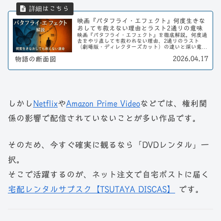
映画『バタフライ・エフェクト』何度生きな
おしても救えない理由とラスト2通りの意味
映画『バタフライ・エフェクト』を徹底解説。何度過
去をやり直しても救われない理由、2通りのラスト
（劇場版・ディレクターズカット）の違いと深い意味
を考察します。タイムリープ映画の傑作。
2026.04.17
物語の断面図
しかし
Netflix
や
Amazon Prime Video
などでは、権利関
係の影響で配信されていないことが多い作品です。
そのため、今すぐ確実に観るなら「DVDレンタル」一
択。
そこで活躍するのが、ネット注文で自宅ポストに届く
宅配レンタルサブスク【TSUTAYA DISCAS】
です。