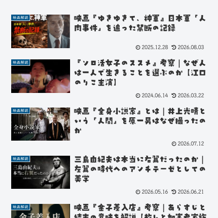
映画『ゆきゆきて、神軍』日本軍「人
映画解読
肉事件」を追った禁断の記録
2025.12.28
2026.08.03
『ソロ活女子のススメ』考察｜なぜ人
映画解読
は一人で生きることを選ぶのか【江口
のりこ主演】
2024.06.14
2026.03.22
映画『全身小説家』とは｜井上光晴と
映画解読
いう「人間」を原一男はなぜ撮ったの
か
2026.07.12
三島由紀夫は本当に右翼だったのか｜
映画解読
左翼の時代へのアンチテーゼとしての
美学
2026.05.16
2026.06.21
映画『金子差入店』考察｜あらすじと
映画解読
結末の意味を解説【赦しと加害者家族