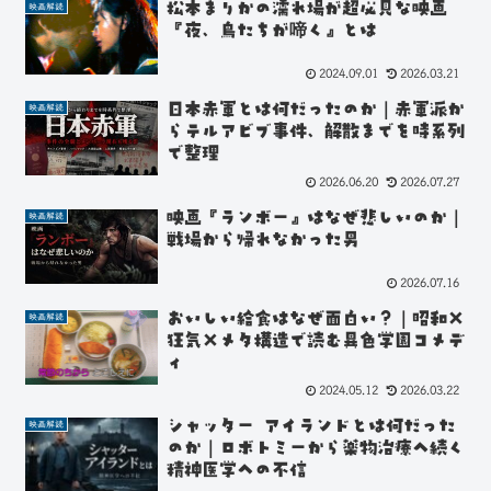
松本まりかの濡れ場が超必見な映画
映画解読
『夜、鳥たちが啼く』とは
2024.09.01
2026.03.21
日本赤軍とは何だったのか｜赤軍派か
映画解読
らテルアビブ事件、解散までを時系列
で整理
2026.06.20
2026.07.27
映画『ランボー』はなぜ悲しいのか｜
映画解読
戦場から帰れなかった男
2026.07.16
おいしい給食はなぜ面白い？｜昭和×
映画解読
狂気×メタ構造で読む異色学園コメデ
ィ
2024.05.12
2026.03.22
シャッター アイランドとは何だった
映画解読
のか｜ロボトミーから薬物治療へ続く
精神医学への不信