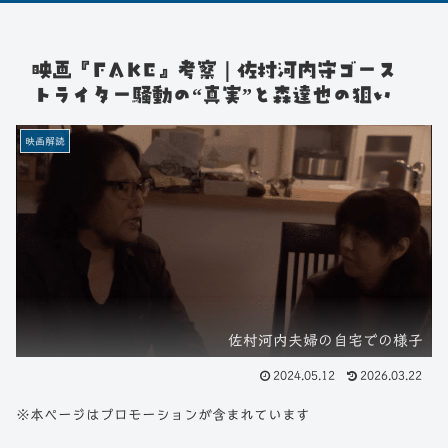
映画『FAKE』考察｜佐村河内守ゴース
トライター騒動の“真実”と森達也の狙い
映画解読
佐村河内夫婦の自宅での様子
2024.05.12
2026.03.22
※本ページはプロモーションが含まれています