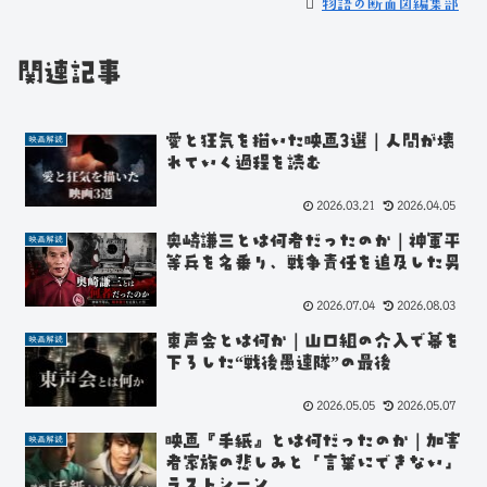
物語の断面図編集部
関連記事
愛と狂気を描いた映画3選｜人間が壊
映画解読
れていく過程を読む
2026.03.21
2026.04.05
奥崎謙三とは何者だったのか｜神軍平
映画解読
等兵を名乗り、戦争責任を追及した男
2026.07.04
2026.08.03
東声会とは何か｜山口組の介入で幕を
映画解読
下ろした“戦後愚連隊”の最後
2026.05.05
2026.05.07
映画『手紙』とは何だったのか｜加害
映画解読
者家族の悲しみと「言葉にできない」
ラストシーン