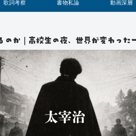
歌詞考察
書物私論
動画深層
るのか｜高校生の夜、世界が変わった