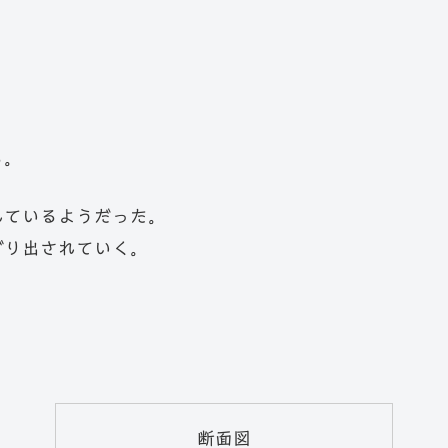
る。
れているようだった。
ずり出されていく。
断面図