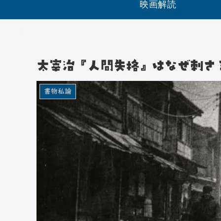
映画解読
太宰治『人間失格』はなぜ刺さ
書物私論