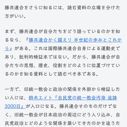
勝共連合をさらに知るには、読む資料の立場を分けた
方がいい。
まず、勝共連合が自分たちをどう語っているのかを知
るなら、『
勝共連合かく闘えり 半世紀の歩みとこれか
ら
』がある。これは国際勝共連合自身による運動史で
あり、批判的検証本ではない。だから、勝共連合が自
分たちの思想、歴史、役割をどのように位置づけてい
るのかを知る資料として読むべき本である。
一方で、旧統一教会と政治の関係を外部から検証した
い人には、
鈴木エイト『自民党の統一教会汚染 追跡
3000日』
が入口になる。勝共連合そのものだけでな
く、旧統一教会が日本政治の周辺にどう入り込み、自
民党政治とどのような関係を築いてきたのかを追うた