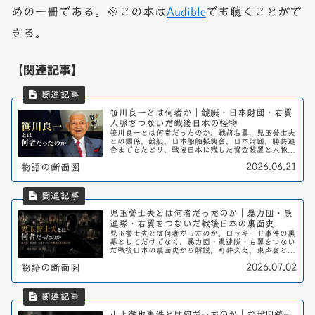
めの一冊である。※この本は
Audible
でも聴くことがで
きる。
【関連記事】
笹川良一とは何者か｜競艇・日本財団・右翼
人脈をつないだ戦後日本の怪物
笹川良一とは何者だったのか。戦前右翼、児玉誉士夫
との関係、競艇、日本船舶振興会、日本財団、勝共連
合までをたどり、戦後日本に残した資金装置と人脈の
影響をわかりやすく解説する。
2026.06.21
物語の断面図
児玉誉士夫とは何者だったのか｜暴力団・愚
連隊・右翼をつないだ戦後日本の裏面史
児玉誉士夫とは何者だったのか。ロッキード事件の黒
幕としてだけでなく、暴力団・愚連隊・右翼をつない
だ戦後日本の裏面史から解説。町井久之、東声会との
関係もわかりやすく整理する。
2026.07.02
物語の断面図
山上徹也事件とは何だったのか｜なぜ旧統一