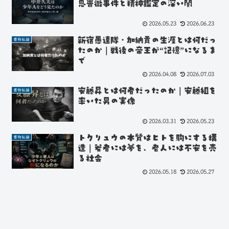
鬼薔薇事件と精神鑑定の深い闇
2026.05.23
2026.06.23
新宿愚連隊・加納貢の生涯とは何だっ
書物私論
たのか｜戦後の帝王が“記憶”になるま
で
2026.04.08
2026.07.03
安藤昇とは何者だったのか｜安藤組を
書物私論
率いた男の実像
2026.03.31
2026.05.23
トクリュウの本質はヒトを駒にする構
書物私論
造｜若者には夢を、老人には不安を売
る社会
2026.05.18
2026.05.27