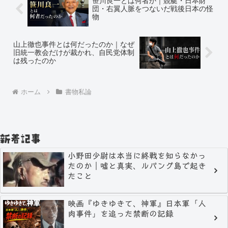
笹川良一とは何者か｜競艇・日本財
団・右翼人脈をつないだ戦後日本の怪
物
山上徹也事件とは何だったのか｜なぜ
旧統一教会だけが裁かれ、自民党体制
は残ったのか
ホーム
書物私論
新着記事
小野田少尉は本当に終戦を知らなかっ
たのか｜嘘と真実、ルバング島で起き
たこと
映画『ゆきゆきて、神軍』日本軍「人
肉事件」を追った禁断の記録