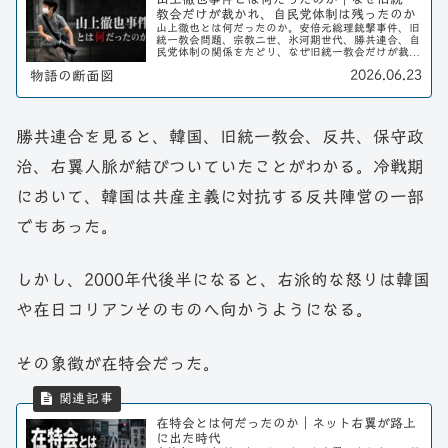
教会だけが裁かれ、自民党体制は残ったのか
山上徹也とは何だったのか。安倍元総理銃撃事件、旧
統一教会問題、宗教二世、氷河期世代、勝共連合、自
民党体制の関係をたどり、なぜ旧統一教会だけが裁か
れ、政治体制そのものは残ったのかを考える。
2026.06.23
物語の断面図
勝共連合を見ると、韓国、旧統一教会、反共、保守政
治、右翼人脈が結びついていたことがわかる。冷戦期
において、韓国は共産主義に対抗する反共陣営の一部
でもあった。
しかし、2000年代後半になると、右派的な怒りは韓国
や在日コリアンそのものへ向かうようになる。
その象徴が在特会だった。
在特会とは何だったのか｜ネット右翼が路上
に出た時代