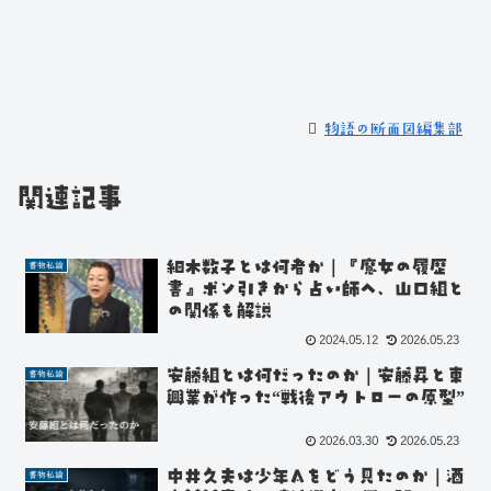
物語の断面図編集部
関連記事
細木数子とは何者か｜『魔女の履歴
書物私論
書』ポン引きから占い師へ、山口組と
の関係も解説
2024.05.12
2026.05.23
安藤組とは何だったのか｜安藤昇と東
書物私論
興業が作った“戦後アウトローの原型”
2026.03.30
2026.05.23
中井久夫は少年Aをどう見たのか｜酒
書物私論