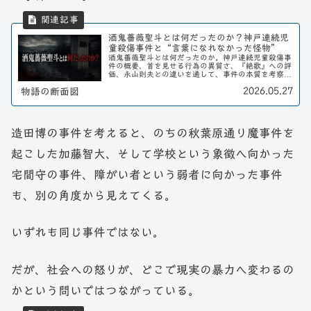
酒鬼薔薇聖斗とは何だったのか？神戸連続児
童殺傷事件と“言葉になれなかった怪物”
酒鬼薔薇聖斗とは何だったのか。神戸連続児童殺傷事
件の概要、首を見せる行為の異質さ、『絶歌』への評
価、永山則夫との違いを通して、事件の本質を考察す
る。
2026.05.27
物語の断面図
造田博の事件を考えると、のちの秋葉原通り魔事件を
起こした加藤智大、そして学校という象徴へ向かった
宅間守の事件、障がい者という弱者に向かった事件
も、別の角度から見えてくる。
いずれも同じ事件ではない。
だが、社会への怒りが、どこで現実の暴力へ変わるの
かという問いではつながっている。