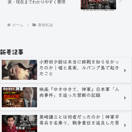
派・現在までわかりやすく整理
ホーム
書物私論
新着記事
小野田少尉は本当に終戦を知らなかっ
たのか｜嘘と真実、ルバング島で起き
たこと
映画『ゆきゆきて、神軍』日本軍「人
肉事件」を追った禁断の記録
奥崎謙三とは何者だったのか｜神軍平
等兵を名乗り、戦争責任を追及した男