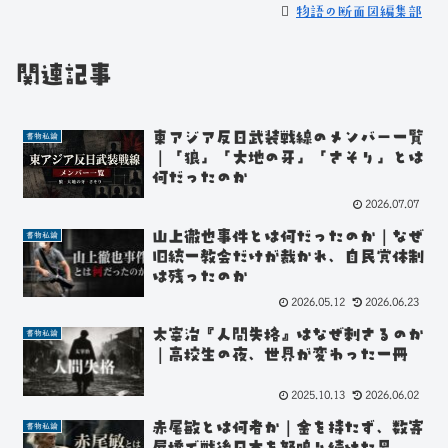
物語の断面図編集部
関連記事
東アジア反日武装戦線のメンバー一覧
書物私論
｜「狼」「大地の牙」「さそり」とは
何だったのか
2026.07.07
山上徹也事件とは何だったのか｜なぜ
書物私論
旧統一教会だけが裁かれ、自民党体制
は残ったのか
2026.05.12
2026.06.23
太宰治『人間失格』はなぜ刺さるのか
書物私論
｜高校生の夜、世界が変わった一冊
2025.10.13
2026.06.02
赤尾敏とは何者か｜金を持たず、数寄
書物私論
屋橋で戦後日本を怒鳴り続けた男