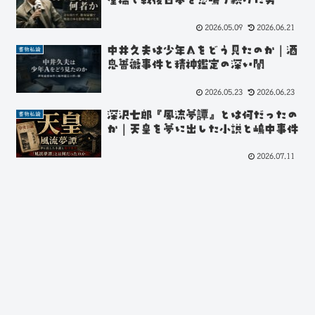
2026.05.09
2026.06.21
中井久夫は少年Aをどう見たのか｜酒
書物私論
鬼薔薇事件と精神鑑定の深い闇
2026.05.23
2026.06.23
深沢七郎『風流夢譚』とは何だったの
書物私論
か｜天皇を夢に出した小説と嶋中事件
2026.07.11