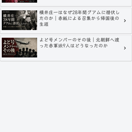
横井庄一はなぜ28年間グアムに潜伏し
たのか｜赤紙による召集から帰国後の
生涯
よど号メンバーのその後｜北朝鮮へ渡
った赤軍派9人はどうなったのか