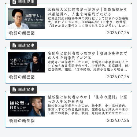
加藤智大とは何者だったのか｜青森高校から
派遣社員へ、人生を時系列でたどる
秋葉原無差別殺傷事件の実行犯として知られる加藤智
大。事件そのものは、2008年6月8日に東京・秋葉原
で起きた重大事件として語られることが多い。しか
し、加藤智大という人物を知るには、事件当日の行動
2026.07.26
物語の断面図
だけを見ても十分ではない。彼はどこで生まれ、ど...
宅間守とは何者だったのか｜池田小事件まで
の人生を時系列でたどる
宅間守とは何者だったのか。附属池田小事件の犯人と
して知られる宅間守の出生、少年時代、家庭環境、航
空自衛隊、職歴、4度の結婚、池田小を狙った理由、
死刑執行までを時系列で整理する。
2026.07.26
物語の断面図
植松聖とは何者なのか｜「生命の選別」に至
った人生と死刑判決
植松聖とは何者だったのか。幼少期、小中高校時代、
帝京大学での教員免許取得、配送会社と津久井やまゆ
り園での勤務、事件、裁判、死刑判決までをたどり、
「生命の選別」に至った人生を整理する。
2026.07.26
物語の断面図